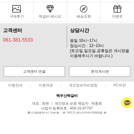
구매후기
떡갈비 레시피
배송조회
이벤트
고객센터
상담시간
061-381-5533
평일 10시~17시
점심시간 : 12~13시
(토요일,일요일,공휴일은 게시판을
이용해주시기 바랍니다.)
고객센터 연결
문의게시판
이용안내
이용약관
개인정보처리방침
PC버전
백두산떡갈비
대표 : 최현 ㅣ 개인정보 보호 책임자 : 박종희
사업자 등록번호 : 409-15-97797
통신판매업신고번호 : 제 2012-전남담양-00004 호
전화 : 061-381-5533
주소 : 전라남도 담양군 담양읍 사미정길 31
COPYRIGHT(C)백두산떡갈비 ALL RIGHTS RESERVED.