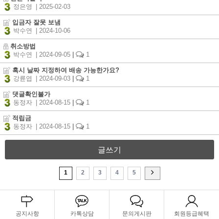
정은영
| 2025-02-03
입금자 잘못 보냄
박수연
| 2024-10-06
취소방법
박수연
| 2024-09-05
|
1
혹시 날짜 지정하여 배송 가능한가요?
강륜엽
| 2024-09-03
|
1
댓글확인불가
동정자
| 2024-08-15
|
1
적립금
동정자
| 2024-08-15
|
1
글쓰기
1
2
3
4
5
공지사항
카톡상담
문의게시판
회원등급혜택