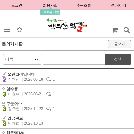
로그인
회원가입
주문조회
마이페이지
5,000원 적립
문의게시판
글쓰기
검색
오랜고객입니다
정헌정
| 2026-06-18
|
1
영수증
이현숙
| 2026-03-21
|
1
주문취소
김주현
| 2025-12-22
|
1
입금완료
박재희
| 2025-10-13
한돈떡갈비